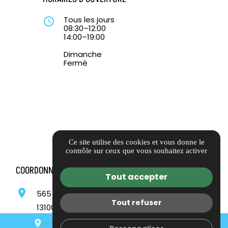
Tous les jours
query_builder
08:30–12:00
14:00–19:00
Dimanche
Fermé
Ce site utilise des cookies et vous donne le
contrôle sur ceux que vous souhaitez activer
COORDONNÉES
Tout accepter
location_on
565 ROUTE DEPARTEMENTALE 13,
Tout refuser
13100 AIX EN PROVENCE
place
mail
call
contact@sadiscount.fr
mail_outline